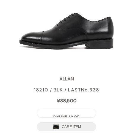
ALLAN
18210 / BLK /
LASTNo.328
¥38,500
ONLINE SHOP
CARE ITEM