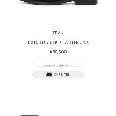
FRAN
18215 LD / BLK /
LASTNo.358
¥39,600
ONLINE SHOP
CARE ITEM