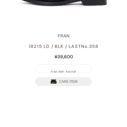
FRAN
18215 LD / BLK /
LASTNo.358
¥39,600
ONLINE SHOP
CARE ITEM