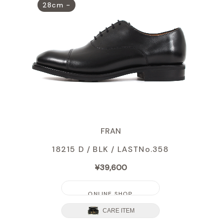
FRAN
18215 D / BLK /
LASTNo.358
¥39,600
ONLINE SHOP
CARE ITEM