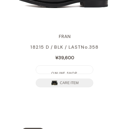
FRAN
18215 D / BLK /
LASTNo.358
¥39,600
ONLINE SHOP
CARE ITEM