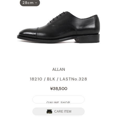
ALLAN
18210 / BLK /
LASTNo.328
¥38,500
ONLINE SHOP
CARE ITEM